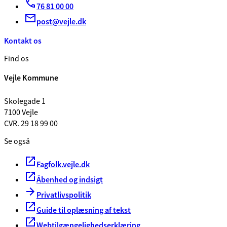
76 81 00 00
post@vejle.dk
Kontakt os
Find os
Vejle Kommune
Skolegade 1
7100 Vejle
CVR. 29 18 99 00
Se også
Fagfolk.vejle.dk
Åbenhed og indsigt
Privatlivspolitik
Guide til oplæsning af tekst
Webtilgængelighedserklæring