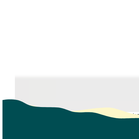
Klaus Hell fra Trade Council tilbyder gratis eksportsparrin
Klaus Hell fra Trade Council
tilbyder gratis eksportsparring