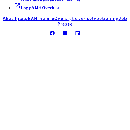
Log på Mit Overblik
Akut hjælp
EAN-numre
Oversigt over selvbetjening
Job
Presse