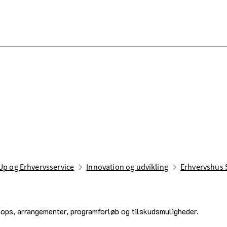
Up og Erhvervsservice
Innovation og udvikling
Erhvervshus 
hops, arrangementer, programforløb og tilskudsmuligheder.