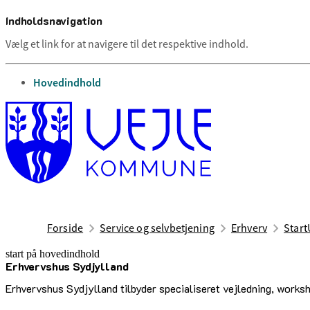
Indholdsnavigation
Vælg et link for at navigere til det respektive indhold.
gå til
Hovedindhold
Forside
Service og selvbetjening
Erhverv
Start
start på hovedindhold
Erhvervshus Sydjylland
senest opdateret 23. januar 2025
Erhvervshus Sydjylland tilbyder specialiseret vejledning, works