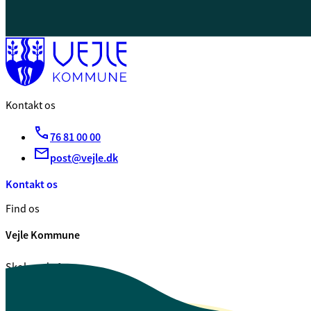
Kontakt os
76 81 00 00
post@vejle.dk
Kontakt os
Find os
Vejle Kommune
Skolegade 1
7100 Vejle
CVR. 29 18 99 00