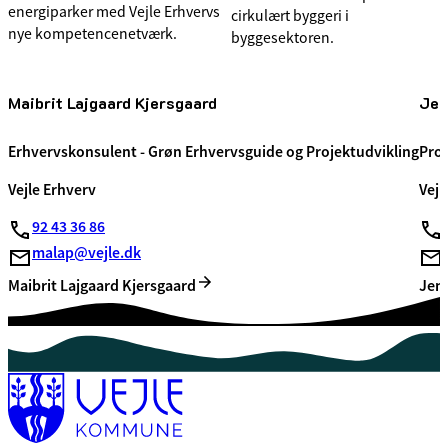
energiparker med Vejle Erhvervs
cirkulært byggeri i
nye kompetencenetværk.
byggesektoren.
Maibrit Lajgaard Kjersgaard
Jen
Erhvervskonsulent - Grøn Erhvervsguide og Projektudvikling
Proj
Vejle Erhverv
Vejl
92 43 36 86
malap@vejle.dk
Maibrit Lajgaard Kjersgaard
Jen