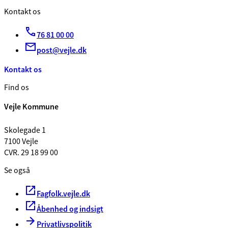
Kontakt os
76 81 00 00
post@vejle.dk
Kontakt os
Find os
Vejle Kommune
Skolegade 1
7100 Vejle
CVR. 29 18 99 00
Se også
Fagfolk.vejle.dk
Åbenhed og indsigt
Privatlivspolitik