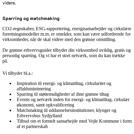
videre.
Sparring og matchmaking
CO2-regnskaber, ESG-rapportering, energisamarbejder og cirkulære
forretningsmodeller m.m. er områder, som kan være udfordrende for
virksomheder, når de skal videre med den grønne omstilling.
De grønne erhvervsguider tilbyder din virksomhed uvildig, gratis og
personlig sparring. Og vi har et stort netværk, som du kan trække
på.
Vi tilbyder bl.a.:
Inspiration til energi- og klimatiltag, cirkularitet og
affaldsminimering
Sparring til støttemuligheder af dine grønne tiltag
Events og netværk inden for energi- og klimatiltag, cirkulær
økonomi, samt opkvalificering
Matchmaking til uddannelsesinstitutioner, klynger og
Erhvervshus Sydjylland
Tilbud om et formelt samarbejde med Vejle Kommune i form
af et partnerskab