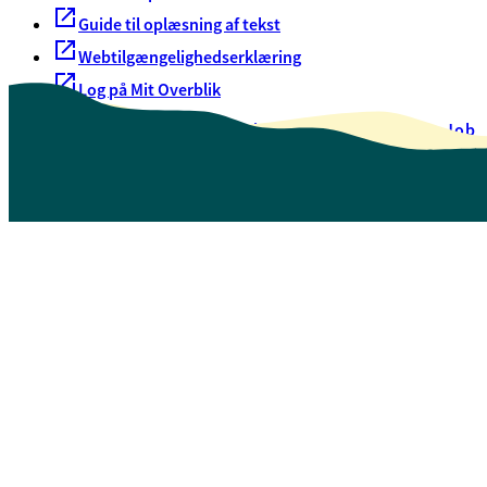
Guide til oplæsning af tekst
Webtilgængelighedserklæring
Log på Mit Overblik
Akut hjælp
EAN-numre
Oversigt over selvbetjening
Job
Presse