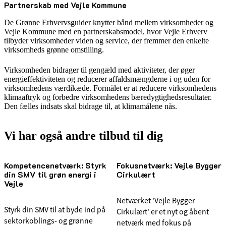
Partnerskab med Vejle Kommune
De Grønne Erhvervsguider knytter bånd mellem virksomheder og
Vejle Kommune med en partnerskabsmodel, hvor Vejle Erhverv
tilbyder virksomheder viden og service, der fremmer den enkelte
virksomheds grønne omstilling.
Virksomheden bidrager til gengæld med aktiviteter, der øger
energieffektiviteten og reducerer affaldsmængderne i og uden for
virksomhedens værdikæde. Formålet er at reducere virksomhedens
klimaaftryk og forbedre virksomhedens bæredygtighedsresultater.
Den fælles indsats skal bidrage til, at klimamålene nås.
Vi har også andre tilbud til dig
Kompetencenetværk: Styrk
Fokusnetværk: Vejle Bygger
din SMV til grøn energi i
Cirkulært
Vejle
Netværket 'Vejle Bygger
Styrk din SMV til at byde ind på
Cirkulært' er et nyt og åbent
sektorkoblings- og grønne
netværk med fokus på