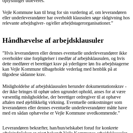
oplysninger udleveres.
Vejle Kommune kan til brug for sin vurdering af, om leverandøren
eller underleverandører har overholdt klausulen søge rådgivning hos
relevante arbejdsgiver- og/eller arbejdstagerorganisationer.”
Håndhævelse af arbejdsklausuler
”Hvis leverandøren eller dennes eventuelle underleverandører ikke
overholder sine forpligtelser i medfør af arbejdsklausulen, og hvis
dette medfører et berettiget krav på yderligere løn fra arbejdstagerne
kan Vejle Kommune tilbageholde vederlag med henblik på at
tilgodese sådanne krav.
Misligholdelse af arbejdsklausulen herunder dokumentationskrav -
der ikke bringes til ophør uden ugrundet ophold, anses for at være
væsentlig misligholdelse, der berettiger ordregiver til at ophæve
aftalen med øjeblikkelig virkning. Eventuelle omkostninger som
leverandøren eller dennes eventuelle underleverandører måtte have
med en sådan ophævelse er Vejle Kommune uvedkommende.”
Leverandøren bekræfter, han/hun/selskabet forud for konkrete