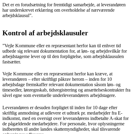
Det er en forudsætning for fremtidigt samarbejde, at leverandøren
har underskrevet erklæring om overholdelse af nærværende
arbejdsklausul”.
Kontrol af arbejdsklausuler
”Vejle Kommune eller en repræsentant herfor kan til enhver tid
udbede sig relevant dokumentation for, at løn- og arbejdsvilkår for
arbejdstagerne lever op til den forpligtelse, som arbejdsklausulen
fastsætter.
Vejle Kommune eller en repræsentant herfor kan kræve, at
leverandøren – efter skriftligt påkrav herom – inden for 10
arbejdsdage fremskaffer relevant dokumentation såsom løn- og
timesedler, lønregnskab, tidsregistrering og ansættelseskontrakter fra
såvel egne som eventuelle underleverandørers arbejdstagere.
Leverandøren er desuden forpligtet til inden for 10 dage efter
skriftlig anmodning at udlevere et udtræk pr. medarbejder fra E-
indkomst, med en oversigt over leverandørens indbetalte A-skat for
de pågældende medarbejdere. For personale, hvor oplysningerne
indberettes til andre landes skattemyndigheder, skal tilsvarende