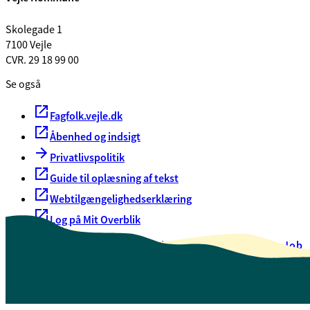
Skolegade 1
7100 Vejle
CVR. 29 18 99 00
Se også
Fagfolk.vejle.dk
Åbenhed og indsigt
Privatlivspolitik
Guide til oplæsning af tekst
Webtilgængelighedserklæring
Log på Mit Overblik
Akut hjælp
EAN-numre
Oversigt over selvbetjening
Job
Presse