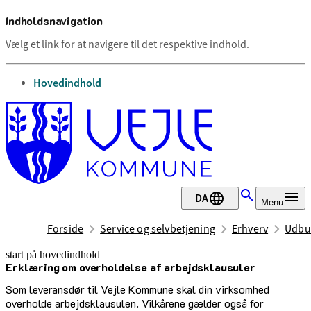
Indholdsnavigation
Vælg et link for at navigere til det respektive indhold.
gå til
Hovedindhold
DA
Menu
Forside
Service og selvbetjening
Erhverv
Udbu
start på hovedindhold
Erklæring om overholdelse af arbejdsklausuler
senest opdateret 28. marts 2025
Som leveransdør til Vejle Kommune skal din virksomhed
overholde arbejdsklausulen. Vilkårene gælder også for