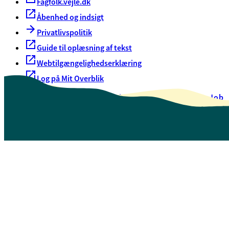
Fagfolk.vejle.dk
Åbenhed og indsigt
Privatlivspolitik
Guide til oplæsning af tekst
Webtilgængelighedserklæring
Log på Mit Overblik
Akut hjælp
EAN-numre
Oversigt over selvbetjening
Job
Presse