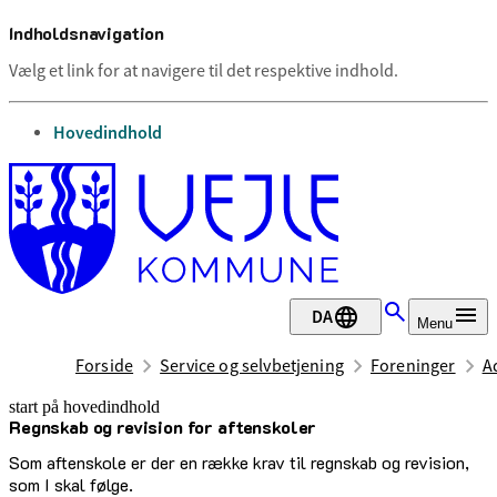
Indholdsnavigation
Vælg et link for at navigere til det respektive indhold.
gå til
Hovedindhold
DA
Menu
Forside
Service og selvbetjening
Foreninger
A
start på hovedindhold
Regnskab og revision for aftenskoler
senest opdateret 8. maj 2026
Som aftenskole er der en række krav til regnskab og revision,
som I skal følge.