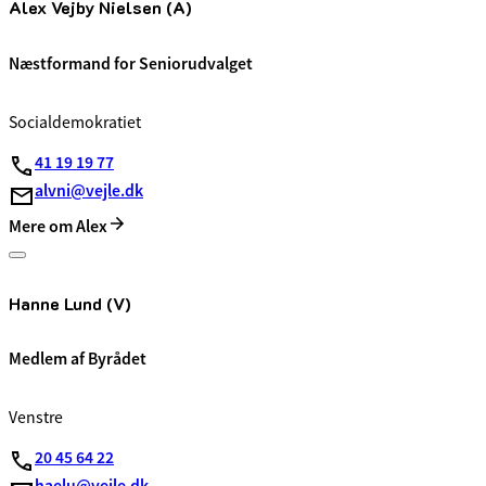
Alex Vejby Nielsen (A)
Næstformand for Seniorudvalget
Socialdemokratiet
41 19 19 77
alvni@vejle.dk
Mere om Alex
Hanne Lund (V)
Medlem af Byrådet
Venstre
20 45 64 22
haelu@vejle.dk