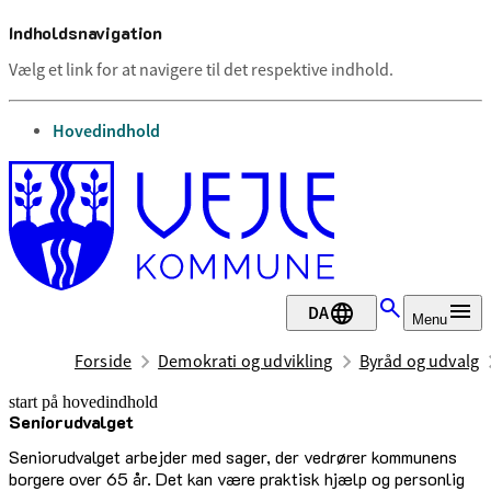
Indholdsnavigation
Vælg et link for at navigere til det respektive indhold.
gå til
Hovedindhold
DA
Menu
Forside
Demokrati og udvikling
Byråd og udvalg
start på hovedindhold
Seniorudvalget
senest opdateret 25. juni 2026
Seniorudvalget arbejder med sager, der vedrører kommunens
borgere over 65 år. Det kan være praktisk hjælp og personlig