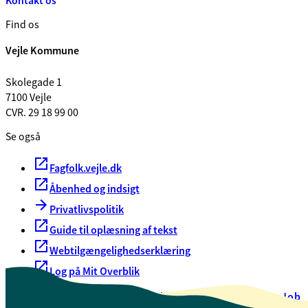
Kontakt os
Find os
Vejle Kommune
Skolegade 1
7100 Vejle
CVR. 29 18 99 00
Se også
Fagfolk.vejle.dk
Åbenhed og indsigt
Privatlivspolitik
Guide til oplæsning af tekst
Webtilgængelighedserklæring
Log på Mit Overblik
Akut hjælp
EAN-numre
Oversigt over selvbetjening
Job