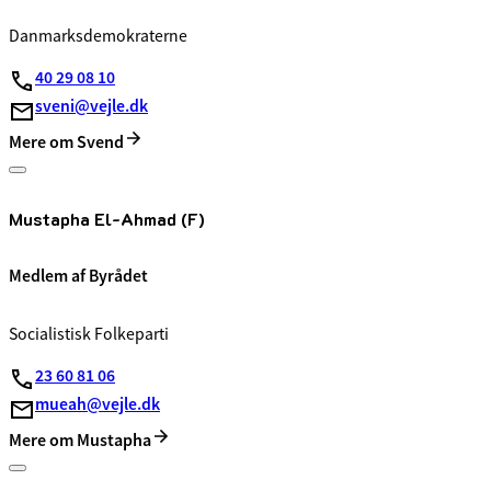
Danmarksdemokraterne
40 29 08 10
sveni@vejle.dk
Mere om Svend
Mustapha El-Ahmad (F)
Medlem af Byrådet
Socialistisk Folkeparti
23 60 81 06
mueah@vejle.dk
Mere om Mustapha