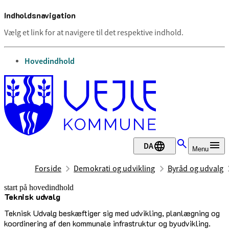
Indholdsnavigation
Vælg et link for at navigere til det respektive indhold.
gå til
Hovedindhold
DA
Menu
Forside
Demokrati og udvikling
Byråd og udvalg
start på hovedindhold
Teknisk udvalg
senest opdateret 25. juni 2026
Teknisk Udvalg beskæftiger sig med udvikling, planlægning og
koordinering af den kommunale infrastruktur og byudvikling.