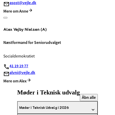
asost@vejle.dk
Mere om Anne
Alex Vejby Nielsen (A)
Næstformand for Seniorudvalget
Socialdemokratiet
41 19 19 77
alvni@vejle.dk
Mere om Alex
Møder i Teknisk udvalg
Åbn alle
Møder i Teknisk Udvalg i 2026