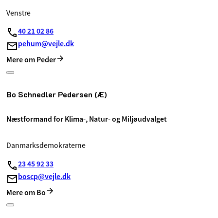
Venstre
40 21 02 86
pehum@vejle.dk
Mere om Peder
Bo Schnedler Pedersen (Æ)
Næstformand for Klima-, Natur- og Miljøudvalget
Danmarksdemokraterne
23 45 92 33
boscp@vejle.dk
Mere om Bo