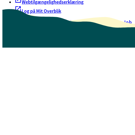
Webtilgængelighedserklæring
Log på Mit Overblik
Akut hjælp
EAN-numre
Oversigt over selvbetjening
Job
Presse