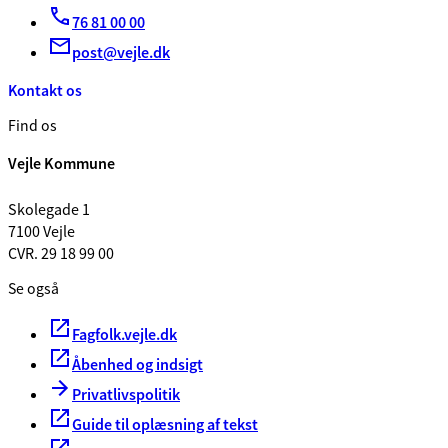
76 81 00 00
post@vejle.dk
Kontakt os
Find os
Vejle Kommune
Skolegade 1
7100 Vejle
CVR. 29 18 99 00
Se også
Fagfolk.vejle.dk
Åbenhed og indsigt
Privatlivspolitik
Guide til oplæsning af tekst