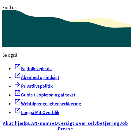
Find os
Vejle Kommune
Skolegade 1
7100 Vejle
CVR. 29 18 99 00
Se også
Fagfolk.vejle.dk
Åbenhed og indsigt
Privatlivspolitik
Guide til oplæsning af tekst
Webtilgængelighedserklæring
Log på Mit Overblik
Akut hjælp
EAN-numre
Oversigt over selvbetjening
Job
Presse