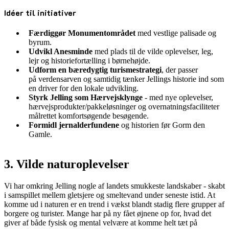
Idéer til initiativer
Færdiggør Monumentområdet
med vestlige palisade og
byrum.
Udvikl Anesminde
med plads til de vilde oplevelser, leg,
lejr og historiefortælling i børnehøjde.
Udform en bæredygtig turismestrategi
, der passer
på verdensarven og samtidig tænker Jellings historie ind som
en driver for den lokale udvikling.
Styrk Jelling som Hærvejsklynge
- med nye oplevelser,
hærvejsprodukter/pakkeløsninger og overnatningsfaciliteter
målrettet komfortsøgende besøgende.
Formidl jernalderfundene
og historien før Gorm den
Gamle.
3. Vilde naturoplevelser
Vi har omkring Jelling nogle af landets smukkeste landskaber - skabt
i samspillet mellem gletsjere og smeltevand under seneste istid. At
komme ud i naturen er en trend i vækst blandt stadig flere grupper af
borgere og turister. Mange har på ny fået øjnene op for, hvad det
giver af både fysisk og mental velvære at komme helt tæt på