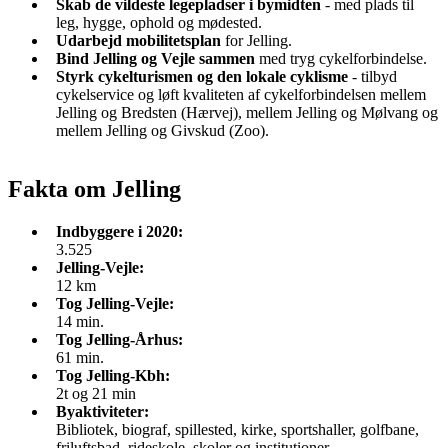
Skab de vildeste legepladser i bymidten
- med plads til
leg, hygge, ophold og mødested.
Udarbejd mobilitetsplan
for Jelling.
Bind Jelling og Vejle sammen
med tryg cykelforbindelse.
Styrk cykelturismen og den lokale cyklisme
- tilbyd
cykelservice og løft kvaliteten af cykelforbindelsen mellem
Jelling og Bredsten (Hærvej), mellem Jelling og Mølvang og
mellem Jelling og Givskud (Zoo).
Fakta om Jelling
Indbyggere i 2020:
3.525
Jelling-Vejle:
12 km
Tog Jelling-Vejle:
14 min.
Tog Jelling-Århus:
61 min.
Tog Jelling-Kbh:
2t og 21 min
Byaktiviteter:
Bibliotek, biograf, spillested, kirke, sportshaller, golfbane,
friluftsbad, rideskole, skoler og institutioner.