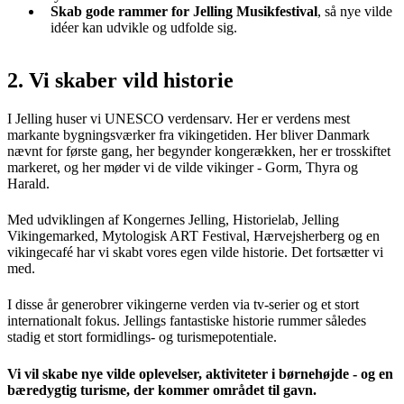
Skab gode rammer for Jelling Musikfestival
, så nye vilde
idéer kan udvikle og udfolde sig.
2. Vi skaber vild historie
I Jelling huser vi UNESCO verdensarv. Her er verdens mest
markante bygningsværker fra vikingetiden. Her bliver Danmark
nævnt for første gang, her begynder kongerækken, her er trosskiftet
markeret, og her møder vi de vilde vikinger - Gorm, Thyra og
Harald.
Med udviklingen af Kongernes Jelling, Historielab, Jelling
Vikingemarked, Mytologisk ART Festival, Hærvejsherberg og en
vikingecafé har vi skabt vores egen vilde historie. Det fortsætter vi
med.
I disse år generobrer vikingerne verden via tv-serier og et stort
internationalt fokus. Jellings fantastiske historie rummer således
stadig et stort formidlings- og turismepotentiale.
Vi vil skabe nye vilde oplevelser, aktiviteter i børnehøjde - og en
bæredygtig turisme, der kommer området til gavn.