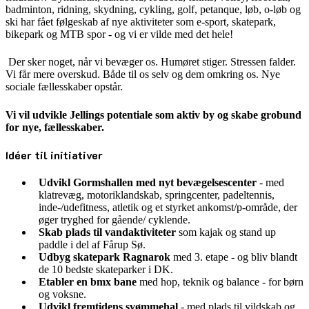
badminton, ridning, skydning, cykling, golf, petanque, løb, o-løb og
ski har fået følgeskab af nye aktiviteter som e-sport, skatepark,
bikepark og MTB spor - og vi er vilde med det hele!
Der sker noget, når vi bevæger os. Humøret stiger. Stressen falder.
Vi får mere overskud. Både til os selv og dem omkring os. Nye
sociale fællesskaber opstår.
Vi vil udvikle Jellings potentiale som aktiv by og skabe grobund
for nye, fællesskaber.
Idéer til initiativer
Udvikl Gormshallen med nyt bevægelsescenter
- med
klatrevæg, motoriklandskab, springcenter, padeltennis,
inde-/udefitness, atletik og et styrket ankomst/p-område, der
øger tryghed for gående/ cyklende.
Skab plads til vandaktiviteter
som kajak og stand up
paddle i del af Fårup Sø.
Udbyg skatepark Ragnarok
med 3. etape - og bliv blandt
de 10 bedste skateparker i DK.
Etabler en bmx bane
med hop, teknik og balance - for børn
og voksne.
Udvikl fremtidens svømmehal
- med plads til vildskab og