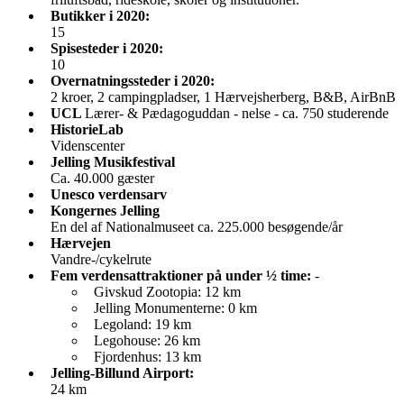
Butikker i 2020:
15
Spisesteder i 2020:
10
Overnatningssteder i 2020:
2 kroer, 2 campingpladser, 1 Hærvejsherberg, B&B, AirBnB
UCL
Lærer- & Pædagoguddan - nelse - ca. 750 studerende
HistorieLab
Videnscenter
Jelling Musikfestival
Ca. 40.000 gæster
Unesco verdensarv
Kongernes Jelling
En del af Nationalmuseet ca. 225.000 besøgende/år
Hærvejen
Vandre-/cykelrute
Fem verdensattraktioner på under ½ time:
-
Givskud Zootopia: 12 km
Jelling Monumenterne: 0 km
Legoland: 19 km
Legohouse: 26 km
Fjordenhus: 13 km
Jelling-Billund Airport:
24 km