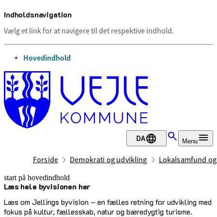
Indholdsnavigation
Vælg et link for at navigere til det respektive indhold.
gå til
Hovedindhold
DA
Menu
Forside
Demokrati og udvikling
Lokalsamfund og
start på hovedindhold
Læs hele byvisionen her
senest opdateret 17. februar 2026
Læs om Jellings byvision – en fælles retning for udvikling med
fokus på kultur, fællesskab, natur og bæredygtig turisme.