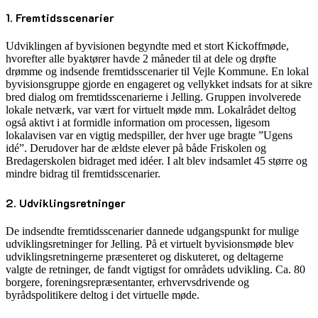
1. Fremtidsscenarier
Udviklingen af byvisionen begyndte med et stort Kickoffmøde,
hvorefter alle byaktører havde 2 måneder til at dele og drøfte
drømme og indsende fremtidsscenarier til Vejle Kommune. En lokal
byvisionsgruppe gjorde en engageret og vellykket indsats for at sikre
bred dialog om fremtidsscenarierne i Jelling. Gruppen involverede
lokale netværk, var vært for virtuelt møde mm. Lokalrådet deltog
også aktivt i at formidle information om processen, ligesom
lokalavisen var en vigtig medspiller, der hver uge bragte ”Ugens
idé”. Derudover har de ældste elever på både Friskolen og
Bredagerskolen bidraget med idéer. I alt blev indsamlet 45 større og
mindre bidrag til fremtidsscenarier.
2. Udviklingsretninger
De indsendte fremtidsscenarier dannede udgangspunkt for mulige
udviklingsretninger for Jelling. På et virtuelt byvisionsmøde blev
udviklingsretningerne præsenteret og diskuteret, og deltagerne
valgte de retninger, de fandt vigtigst for områdets udvikling. Ca. 80
borgere, foreningsrepræsentanter, erhvervsdrivende og
byrådspolitikere deltog i det virtuelle møde.