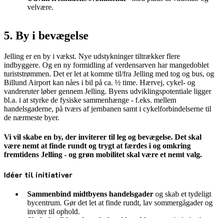
velvære.
5. By i bevægelse
Jelling er en by i vækst. Nye udstykninger tiltrækker flere
indbyggere. Og en ny formidling af verdensarven har mangedoblet
turiststrømmen. Det er let at komme til/fra Jelling med tog og bus, og
Billund Airport kan nåes i bil på ca. ½ time. Hærvej, cykel- og
vandreruter løber gennem Jelling. Byens udviklingspotentiale ligger
bl.a. i at styrke de fysiske sammenhænge - f.eks. mellem
handelsgaderne, på tværs af jernbanen samt i cykelforbindelserne til
de nærmeste byer.
Vi vil skabe en by, der inviterer til leg og bevægelse. Det skal
være nemt at finde rundt og trygt at færdes i og omkring
fremtidens Jelling - og grøn mobilitet skal være et nemt valg.
Idéer til initiativer
Sammenbind midtbyens handelsgader
og skab et tydeligt
bycentrum. Gør det let at finde rundt, lav sommergågader og
inviter til ophold.