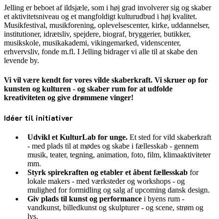
Jelling er beboet af ildsjæle, som i høj grad involverer sig og skaber
et aktivitetsniveau og et mangfoldigt kulturudbud i høj kvalitet.
Musikfestival, musikforening, oplevelsescenter, kirke, uddannelser,
institutioner, idrætsliv, spejdere, biograf, bryggerier, butikker,
musikskole, musikakademi, vikingemarked, videnscenter,
erhvervsliv, fonde m.fl. I Jelling bidrager vi alle til at skabe den
levende by.
Vi vil være kendt for vores vilde skaberkraft. Vi skruer op for
kunsten og kulturen - og skaber rum for at udfolde
kreativiteten og give drømmene vinger!
Idéer til initiativer
Udvikl et KulturLab for unge.
Et sted for vild skaberkraft
- med plads til at mødes og skabe i fællesskab - gennem
musik, teater, tegning, animation, foto, film, klimaaktiviteter
mm.
Styrk spirekraften og etabler et åbent fællesskab
for
lokale makers - med værksteder og workshops - og
mulighed for formidling og salg af upcoming dansk design.
Giv plads til kunst og performance
i byens rum -
vandkunst, billedkunst og skulpturer - og scene, strøm og
lys.