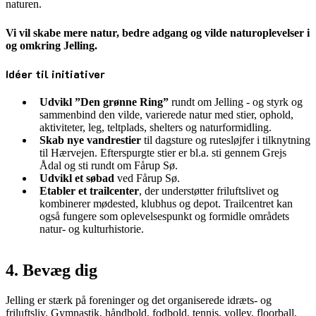
naturen.
Vi vil skabe mere natur, bedre adgang og vilde naturoplevelser i
og omkring Jelling.
Idéer til initiativer
Udvikl ”Den grønne Ring”
rundt om Jelling - og styrk og
sammenbind den vilde, varierede natur med stier, ophold,
aktiviteter, leg, teltplads, shelters og naturformidling.
Skab nye vandrestier
til dagsture og rutesløjfer i tilknytning
til Hærvejen. Efterspurgte stier er bl.a. sti gennem Grejs
Ådal og sti rundt om Fårup Sø.
Udvikl et søbad
ved Fårup Sø.
Etabler et trailcenter
, der understøtter friluftslivet og
kombinerer mødested, klubhus og depot. Trailcentret kan
også fungere som oplevelsespunkt og formidle områdets
natur- og kulturhistorie.
4. Bevæg dig
Jelling er stærk på foreninger og det organiserede idræts- og
friluftsliv. Gymnastik, håndbold, fodbold, tennis, volley, floorball,