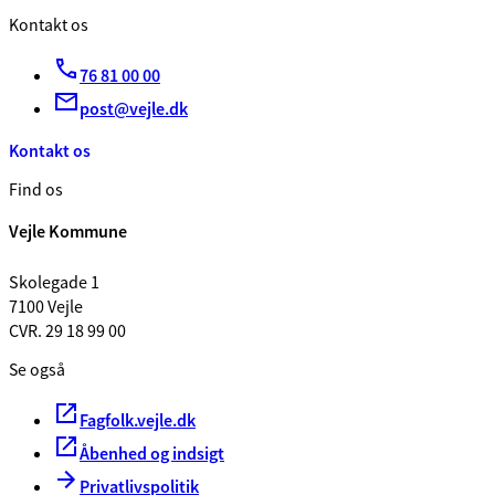
Kontakt os
76 81 00 00
post@vejle.dk
Kontakt os
Find os
Vejle Kommune
Skolegade 1
7100 Vejle
CVR. 29 18 99 00
Se også
Fagfolk.vejle.dk
Åbenhed og indsigt
Privatlivspolitik