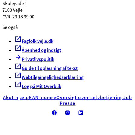
Skolegade 1
7100 Vejle
CVR. 29 18 99 00
Se også
Fagfolk.vejle.dk
Åbenhed og indsigt
Privatlivspolitik
Guide til oplæsning af tekst
Webtilgængelighedserklæring
Log på Mit Overblik
Akut hjælp
EAN-numre
Oversigt over selvbetjening
Job
Presse