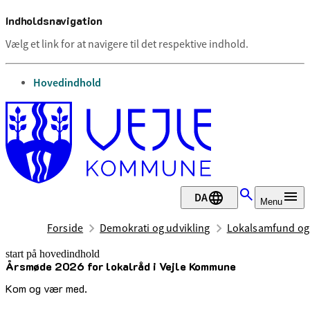
Indholdsnavigation
Vælg et link for at navigere til det respektive indhold.
gå til
Hovedindhold
DA
Menu
Forside
Demokrati og udvikling
Lokalsamfund og
start på hovedindhold
Årsmøde 2026 for lokalråd i Vejle Kommune
senest opdateret 19. juni 2026
Kom og vær med.