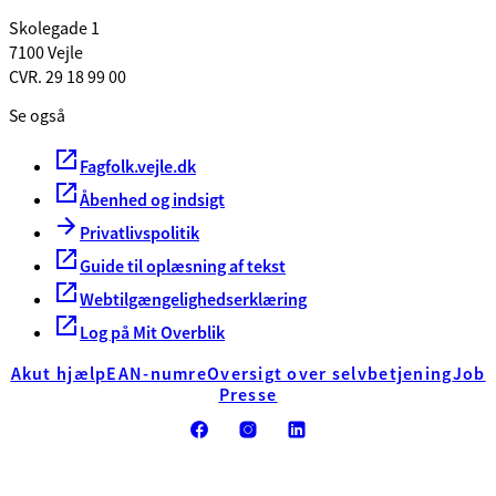
Skolegade 1
7100 Vejle
CVR. 29 18 99 00
Se også
Fagfolk.vejle.dk
Åbenhed og indsigt
Privatlivspolitik
Guide til oplæsning af tekst
Webtilgængelighedserklæring
Log på Mit Overblik
Akut hjælp
EAN-numre
Oversigt over selvbetjening
Job
Presse