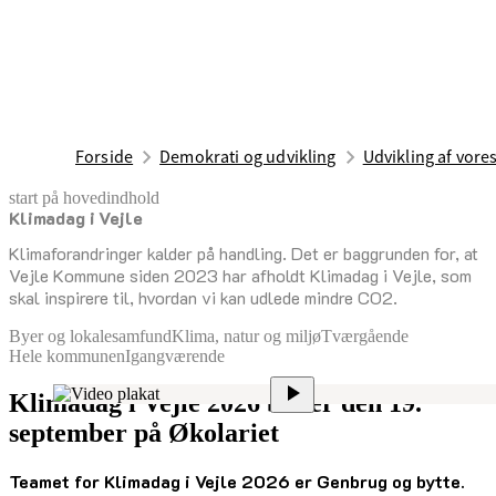
Forside
Demokrati og udvikling
Udvikling af vor
start på hovedindhold
Klimadag i Vejle
senest opdateret 31. juli 2026
Klimaforandringer kalder på handling. Det er baggrunden for, at
Vejle Kommune siden 2023 har afholdt Klimadag i Vejle, som
skal inspirere til, hvordan vi kan udlede mindre CO2.
Byer og lokalesamfund
Klima, natur og miljø
Tværgående
Hele kommunen
Igangværende
Klimadag i Vejle 2026 bliver den 19.
september på Økolariet
Teamet for Klimadag i Vejle 2026 er
Genbrug og bytte.