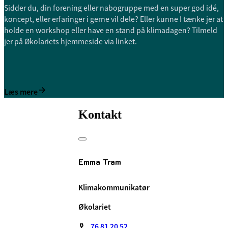
Sidder du, din forening eller nabogruppe med en super god idé,
koncept, eller erfaringer i gerne vil dele? Eller kunne I tænke jer at
holde en workshop eller have en stand på klimadagen? Tilmeld
jer på Økolariets hjemmeside via linket.
Læs mere
Kontakt
Emma Tram
Klimakommunikatør
Økolariet
76 81 20 52