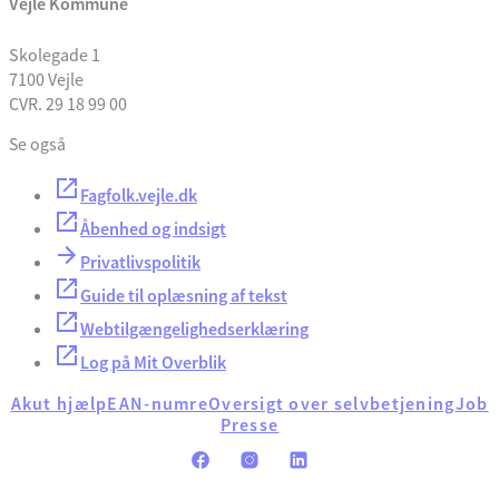
Vejle Kommune
Skolegade 1
7100 Vejle
CVR. 29 18 99 00
Se også
Fagfolk.vejle.dk
Åbenhed og indsigt
Privatlivspolitik
Guide til oplæsning af tekst
Webtilgængelighedserklæring
Log på Mit Overblik
Akut hjælp
EAN-numre
Oversigt over selvbetjening
Job
Presse