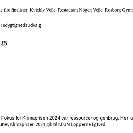
t de fire finalister: Kvickly Vejle, Restaurant Nögen Vejle, Rosborg
æredygtighedsudvalg
025
024. Fokus for Klimaprisen 2024 var ressourcer og genbrug. Her 
Klimaprisen 2024 gik til KFUM Lopperne Egtved.
mune.