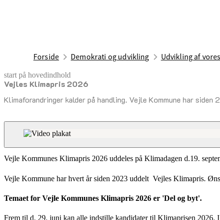
Forside
Demokrati og udvikling
Udvikling af vor
start på hovedindhold
Vejles Klimapris 2026
senest opdateret 28. juli 2026
Klimaforandringer kalder på handling. Vejle Kommune har siden 20
Vejle Kommunes Klimapris 2026
Vejle Kommunes Klimapris 2026 uddeles på Klimadagen d.19. septem
Vejle Kommune har hvert år siden 2023 uddelt Vejles Klimapris. Ønsket
Temaet for Vejle Kommunes Klimapris 2026 er 'Del og byt'.
Frem til d. 29. juni kan alle indstille kandidater til Klimaprisen 2026.