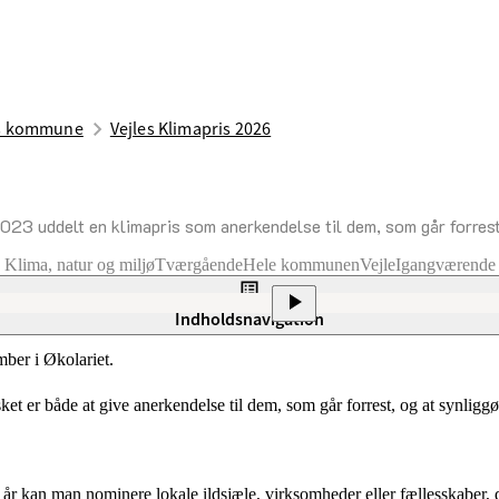
es kommune
Vejles Klimapris 2026
23 uddelt en klimapris som anerkendelse til dem, som går forrest 
Klima, natur og miljø
Tværgående
Hele kommunen
Vejle
Igangværende
Indholdsnavigation
ber i Økolariet.
 er både at give anerkendelse til dem, som går forrest, og at synliggøre
 I år kan man nominere lokale ildsjæle, virksomheder eller fællesskaber, de