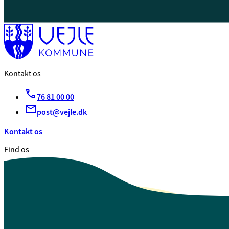
Kontakt os
76 81 00 00
post@vejle.dk
Kontakt os
Find os
Vejle Kommune
Skolegade 1
7100 Vejle
CVR. 29 18 99 00