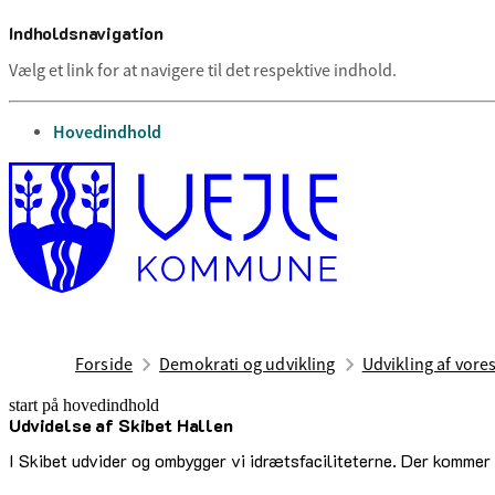
Indholdsnavigation
Vælg et link for at navigere til det respektive indhold.
gå til
Hovedindhold
Forside
Demokrati og udvikling
Udvikling af vor
start på hovedindhold
Udvidelse af Skibet Hallen
senest opdateret 11. november 2025
I Skibet udvider og ombygger vi idrætsfaciliteterne. Der kommer fl