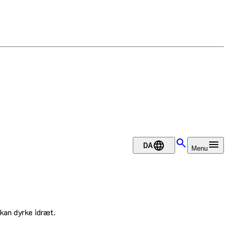
DA
Menu
 kan dyrke idræt.