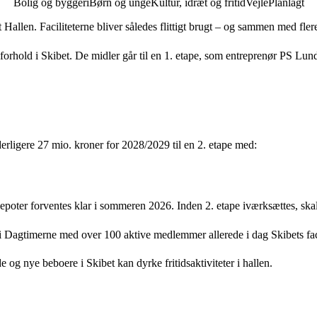
Bolig og byggeri
Børn og unge
Kultur, idræt og fritid
Vejle
Planlagt
Hallen. Faciliteterne bliver således flittigt brugt – og sammen med flere 
halforhold i Skibet. De midler går til en 1. etape, som entreprenør PS 
yderligere 27 mio. kroner for 2028/2029 til en 2. etape med:
epoter forventes klar i sommeren 2026. Inden 2. etape iværksættes, skal
 Dagtimerne med over 100 aktive medlemmer allerede i dag Skibets faci
de og nye beboere i Skibet kan dyrke fritidsaktiviteter i hallen.