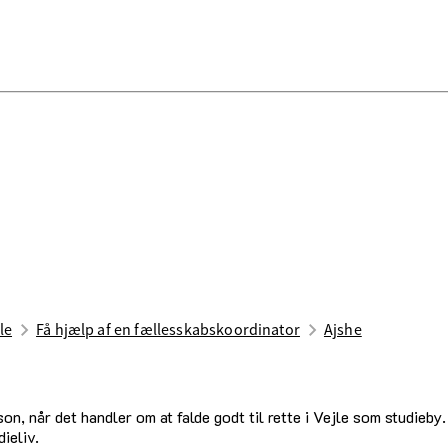
le
Få hjælp af en fællesskabskoordinator
Ajshe
, når det handler om at falde godt til rette i Vejle som studieby
ieliv.