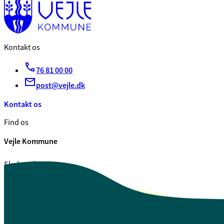
Kontakt os
76 81 00 00
post@vejle.dk
Kontakt os
Find os
Vejle Kommune
Skolegade 1
7100 Vejle
CVR. 29 18 99 00
Se også