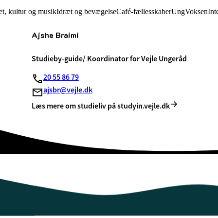
et, kultur og musik
Idræt og bevægelse
Café-fællesskaber
Ung
Voksen
Int
Ajshe Braimi
Studieby-guide/ Koordinator for Vejle Ungeråd
20 55 86 79
ajsbr@vejle.dk
Læs mere om studieliv på studyin.vejle.dk