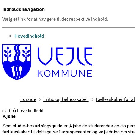
Indholdsnavigation
Vælg et link for at navigere til det respektive indhold.
gå til
Hovedindhold
Forside
Fritid og fællesskaber
Fællesskaber for al
start på hovedindhold
Ajshe
senest opdateret 23. juni 2026
Som studie-bosætningsguide er Ajshe de studerendes go-to person
fællesskaber til deltagelse i arrangementer og vejledning om stud