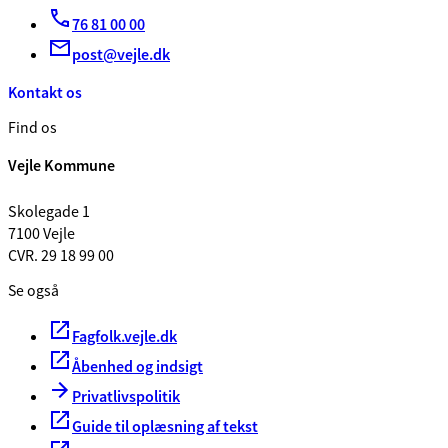
76 81 00 00
post@vejle.dk
Kontakt os
Find os
Vejle Kommune
Skolegade 1
7100 Vejle
CVR. 29 18 99 00
Se også
Fagfolk.vejle.dk
Åbenhed og indsigt
Privatlivspolitik
Guide til oplæsning af tekst