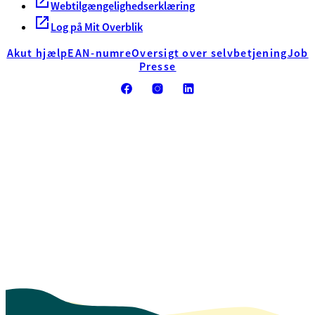
Webtilgængelighedserklæring
Log på Mit Overblik
Akut hjælp
EAN-numre
Oversigt over selvbetjening
Job
Presse