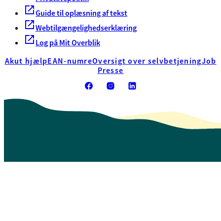
Guide til oplæsning af tekst
Webtilgængelighedserklæring
Log på Mit Overblik
Akut hjælp
EAN-numre
Oversigt over selvbetjening
Job
Presse