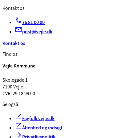
Kontakt os
76 81 00 00
post@vejle.dk
Kontakt os
Find os
Vejle Kommune
Skolegade 1
7100 Vejle
CVR. 29 18 99 00
Se også
Fagfolk.vejle.dk
Åbenhed og indsigt
Privatlivspolitik