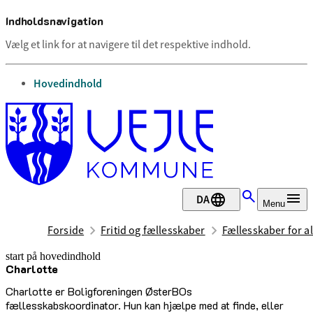
Indholdsnavigation
Vælg et link for at navigere til det respektive indhold.
gå til
Hovedindhold
DA
Menu
Forside
Fritid og fællesskaber
Fællesskaber for al
start på hovedindhold
Charlotte
senest opdateret 23. juni 2026
Charlotte er Boligforeningen ØsterBOs
fællesskabskoordinator. Hun kan hjælpe med at finde, eller