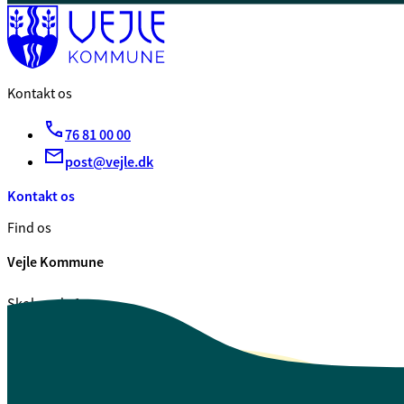
Kontakt os
76 81 00 00
post@vejle.dk
Kontakt os
Find os
Vejle Kommune
Skolegade 1
7100 Vejle
CVR. 29 18 99 00
Se også