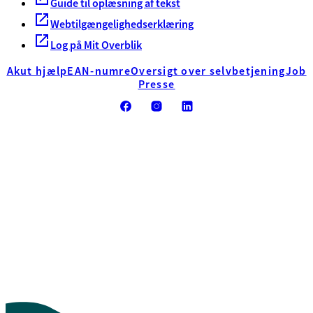
Guide til oplæsning af tekst
Webtilgængelighedserklæring
Log på Mit Overblik
Akut hjælp
EAN-numre
Oversigt over selvbetjening
Job
Presse