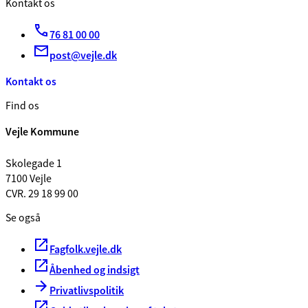
Kontakt os
76 81 00 00
post@vejle.dk
Kontakt os
Find os
Vejle Kommune
Skolegade 1
7100 Vejle
CVR. 29 18 99 00
Se også
Fagfolk.vejle.dk
Åbenhed og indsigt
Privatlivspolitik