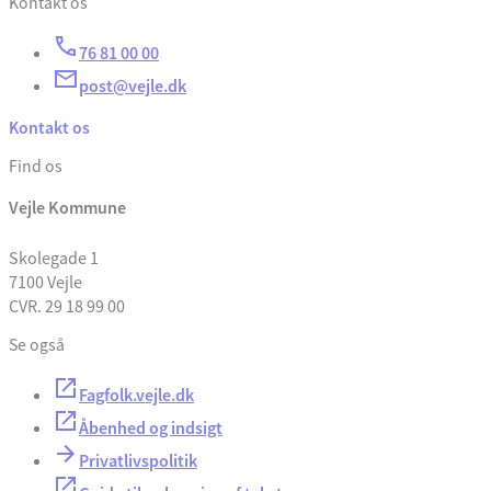
Kontakt os
76 81 00 00
post@vejle.dk
Kontakt os
Find os
Vejle Kommune
Skolegade 1
7100 Vejle
CVR. 29 18 99 00
Se også
Fagfolk.vejle.dk
Åbenhed og indsigt
Privatlivspolitik