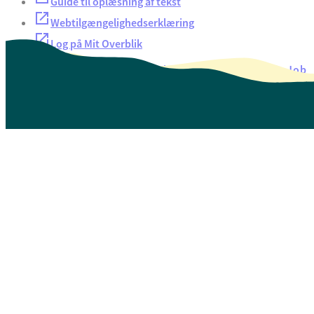
Guide til oplæsning af tekst
Webtilgængelighedserklæring
Log på Mit Overblik
Akut hjælp
EAN-numre
Oversigt over selvbetjening
Job
Presse