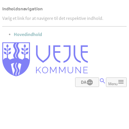
Indholdsnavigation
Vælg et link for at navigere til det respektive indhold.
gå til
Hovedindhold
DA
Menu