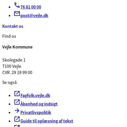
76 81 00 00
post@vejle.dk
Kontakt os
Find os
Vejle Kommune
Skolegade 1
7100 Vejle
CVR. 29 18 99 00
Se også
Fagfolk.vejle.dk
Åbenhed og indsigt
Privatlivspolitik
Guide til oplæsning af tekst