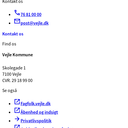
Kontakt os
76 81 00 00
post@vejle.dk
Kontakt os
Find os
Vejle Kommune
Skolegade 1
7100 Vejle
CVR. 29 18 99 00
Se også
Fagfolk.vejle.dk
Åbenhed og indsigt
Privatlivspolitik