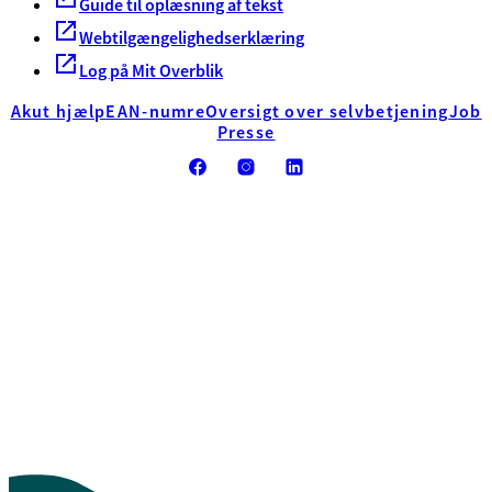
Guide til oplæsning af tekst
Webtilgængelighedserklæring
Log på Mit Overblik
Akut hjælp
EAN-numre
Oversigt over selvbetjening
Job
Presse