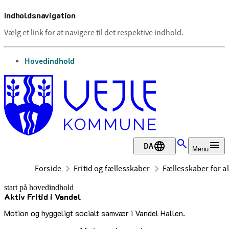
Indholdsnavigation
Vælg et link for at navigere til det respektive indhold.
gå til
Hovedindhold
DA
Menu
Forside
Fritid og fællesskaber
Fællesskaber for al
start på hovedindhold
Aktiv Fritid i Vandel
senest opdateret 29. juni 2026
Motion og hyggeligt socialt samvær i Vandel Hallen.