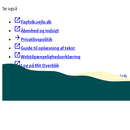
Se også
Fagfolk.vejle.dk
Åbenhed og indsigt
Privatlivspolitik
Guide til oplæsning af tekst
Webtilgængelighedserklæring
Log på Mit Overblik
Akut hjælp
EAN-numre
Oversigt over selvbetjening
Job
Presse