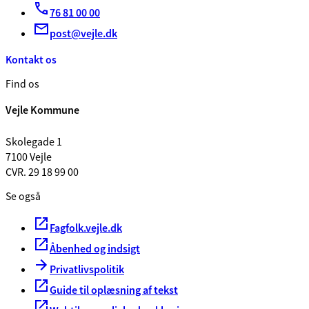
76 81 00 00
post@vejle.dk
Kontakt os
Find os
Vejle Kommune
Skolegade 1
7100 Vejle
CVR. 29 18 99 00
Se også
Fagfolk.vejle.dk
Åbenhed og indsigt
Privatlivspolitik
Guide til oplæsning af tekst