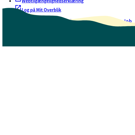
Webtilgængelighedserklæring
Log på Mit Overblik
Akut hjælp
EAN-numre
Oversigt over selvbetjening
Job
Presse