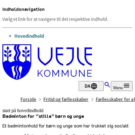
Indholdsnavigation
Vælg et link for at navigere til det respektive indhold.
gå til
Hovedindhold
DA
Menu
Forside
Fritid og fællesskaber
Fællesskaber for al
start på hovedindhold
Badminton for ”stille” børn og unge
senest opdateret 12. maj 2026
Et badmintonhold for børn og unge som har trukket sig socialt