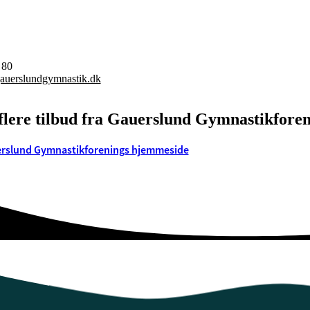
 80
auerslundgymnastik.dk
flere tilbud fra Gauerslund Gymnastikfore
rslund Gymnastikforenings hjemmeside