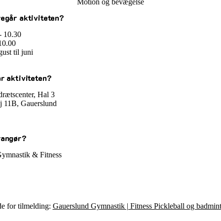
Motion og bevægelse
egår aktiviteten?
- 10.30
10.00
st til juni
r aktiviteten?
rætscenter, Hal 3
j 11B, Gauerslund
rangør?
ymnastik & Fitness
e for tilmelding:
Gauerslund Gymnastik | Fitness Pickleball og badmin