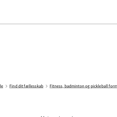
le
Find dit fællesskab
Fitness, badminton og pickleball for