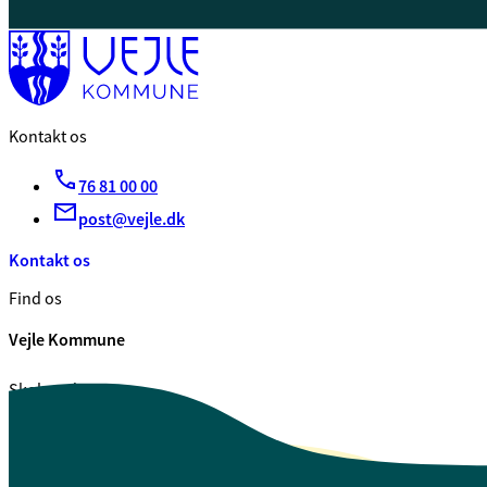
Kontakt os
76 81 00 00
post@vejle.dk
Kontakt os
Find os
Vejle Kommune
Skolegade 1
7100 Vejle
CVR. 29 18 99 00
Se også