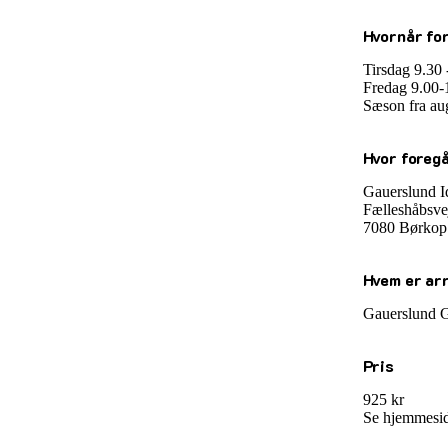
Hvornår for
Tirsdag 9.30 
Fredag 9.00-
Sæson fra augu
Hvor foregå
Gauerslund Id
Fælleshåbsve
7080 Børkop
Hvem er ar
Gauerslund G
Pris
925 kr
Se hjemmesid