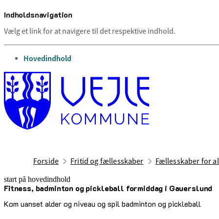
Indholdsnavigation
Vælg et link for at navigere til det respektive indhold.
gå til
Hovedindhold
Forside
Fritid og fællesskaber
Fællesskaber for al
start på hovedindhold
Fitness, badminton og pickleball formiddag i Gauerslund
senest opdateret 20. juli 2026
Kom uanset alder og niveau og spil badminton og pickleball