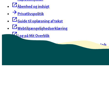
Åbenhed og indsigt
Privatlivspolitik
Guide til oplæsning af tekst
Webtilgængelighedserklæring
Log på Mit Overblik
Akut hjælp
EAN-numre
Oversigt over selvbetjening
Job
Presse