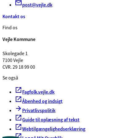
post@vejle.dk
Kontakt os
Find os
Vejle Kommune
Skolegade 1
7100 Vejle
CVR. 29 18 99 00
Se også
Fagfolk.vejle.dk
Åbenhed og indsigt
Privatlivspolitik
Guide til oplæsning af tekst
Webtilgængelighedserklæring