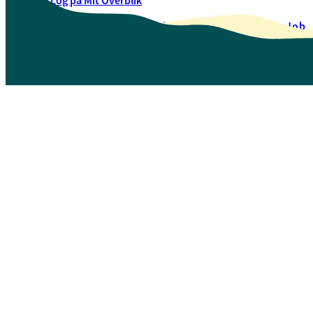
Log på Mit Overblik
Akut hjælp
EAN-numre
Oversigt over selvbetjening
Job
Presse