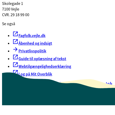
Skolegade 1
7100 Vejle
CVR. 29 18 99 00
Se også
Fagfolk.vejle.dk
Åbenhed og indsigt
Privatlivspolitik
Guide til oplæsning af tekst
Webtilgængelighedserklæring
Log på Mit Overblik
Akut hjælp
EAN-numre
Oversigt over selvbetjening
Job
Presse