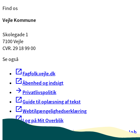
Find os
Vejle Kommune
Skolegade 1
7100 Vejle
CVR. 29 18 99 00
Se også
Fagfolk.vejle.dk
Åbenhed og indsigt
Privatlivspolitik
Guide til oplæsning af tekst
Webtilgængelighedserklæring
Log på Mit Overblik
Akut hjælp
EAN-numre
Oversigt over selvbetjening
Job
Presse