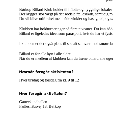
Bræt
Børkop Billard Klub holder til i flotte og hyggelige lokale
Der lægges
stor vægt på det sociale fællesskab, samtidig me
Du vil blive udfordret med både vinkler og hastighed, og s
Klubben har holdturneringer på flere niveauer. Du kan både s
Billard er ligeledes ideel som parasport, hvis du har et fys
I klubben er der også plads til socialt samvær med smørrebrø
Billard er for alle køn i alle aldre.
Når du er medlem af klubben kan du træne billard alle ugen
Hvornår foregår aktiviteten?
Hver tirsdag og torsdag fra kl. 9 til 12
Hvor foregår aktiviteten?
Gauerslundhallen
Fælleshåbsvej 13, Børkop