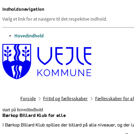
Indholdsnavigation
Vælg et link for at navigere til det respektive indhold.
gå til
Hovedindhold
Forside
Fritid og fællesskaber
Fællesskaber for al
start på hovedindhold
Børkop Billard Klub for alle
senest opdateret 12. maj 2026
I Børkop Billard Klub spilles der billard på alle niveauer, og de