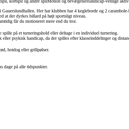
spil, kortspil og andre spil
Motion og bevægelse
Handicap-venlige aktivi
r i Gauerslundhallen. Her har k
lubben har 4 kegleborde og 2 carambole-
d at der dyrkes billard på højt sportsligt niveau.
amtidig får du motioneret mere end du tror.
pille på et turneringshold eller deltage i en individuel turnering.
isk eller psykisk handicap, da der spilles efter klasseinddelinger og dis
d, hotdog eller grillpølser.
s dage på alle tidspunkter.