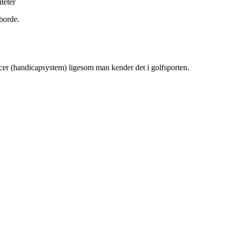
teter
borde.
tancer (handicapsystem) ligesom man kender det i golfsporten.