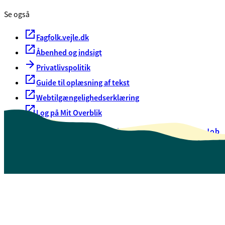
Se også
Fagfolk.vejle.dk
Åbenhed og indsigt
Privatlivspolitik
Guide til oplæsning af tekst
Webtilgængelighedserklæring
Log på Mit Overblik
Akut hjælp
EAN-numre
Oversigt over selvbetjening
Job
Presse