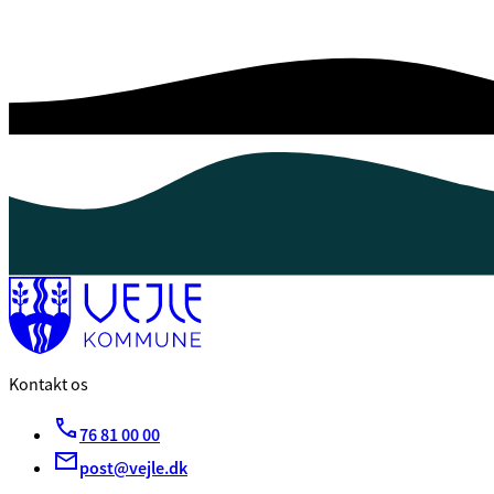
Kontakt os
76 81 00 00
post@vejle.dk