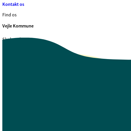
Kontakt os
Find os
Vejle Kommune
Skolegade 1
7100 Vejle
CVR. 29 18 99 00
Se også
Fagfolk.vejle.dk
Åbenhed og indsigt
Privatlivspolitik
Guide til oplæsning af tekst
Webtilgængelighedserklæring
Log på Mit Overblik
A