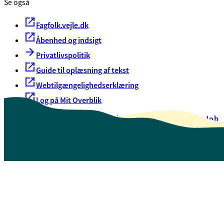
Se også
Fagfolk.vejle.dk
Åbenhed og indsigt
Privatlivspolitik
Guide til oplæsning af tekst
Webtilgængelighedserklæring
Log på Mit Overblik
Akut hjælp
EAN-numre
Oversigt over selvbetjening
Job
Presse