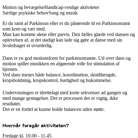
Motion og bevægelse
Handicap-venlige aktiviteter
Særlige psykiske behov
Sang og musik
Er du ramt af Parkinson eller er du pårørende til en Parkinsonramt
som kom og vær med.
Man kan komme alene eller parvis. Den fælles glæde ved dansen og
oplevelsen af, at det stadigt kan lade sig gøre at danse med sin
livsledsager er uvurderlig.
Dans er en god motionsform for parkinsonramte. Ud over dans og
motion spiller musikken en afgørende rolle for stimulation af
hjernen.
Ved dans trænes både balance, koordination, skridtlængde,
kropsholdning, kropskontrol, hurtighed og hukommelse.
Undervisningen er tilrettelagt med korte sekvenser ad gangen og
med mange gentagelser. Det er processen der er vigtig, ikke
resultatet.
Det er en fordel at kunne holde balancen uden støtte.
Hvornår foregår aktiviteten?
Fredage kl. 10.00 - 11.45