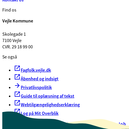
Find os
Vejle Kommune
Skolegade 1
7100 Vejle
CVR. 29 18 99 00
Se også
Fagfolk.vejle.dk
Åbenhed og indsigt
Privatlivspolitik
Guide til oplæsning af tekst
Webtilgængelighedserklæring
Log på Mit Overblik
Akut hjælp
EAN-numre
Oversigt over selvbetjening
Job