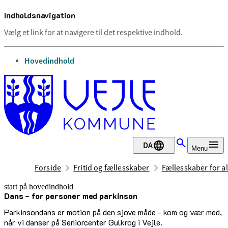
Indholdsnavigation
Vælg et link for at navigere til det respektive indhold.
gå til
Hovedindhold
DA
Menu
Forside
Fritid og fællesskaber
Fællesskaber for al
start på hovedindhold
Dans - for personer med parkinson
senest opdateret 13. juli 2026
Parkinsondans er motion på den sjove måde - kom og vær med,
når vi danser på Seniorcenter Gulkrog i Vejle.