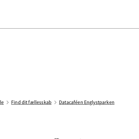
le
Find dit fællesskab
Datacaféen Englystparken