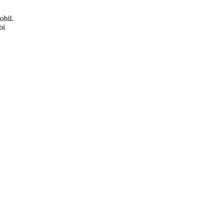
obil.
rbi