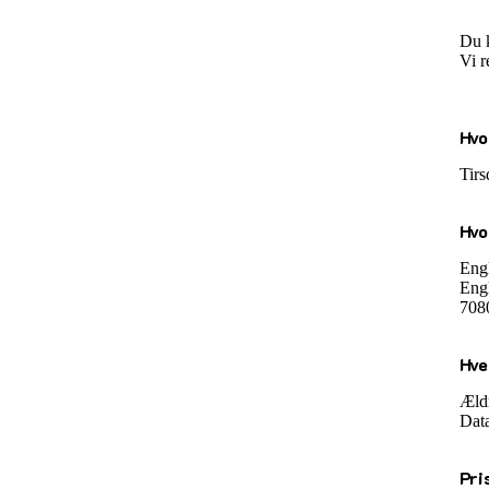
Du k
Vi r
Hvo
Tirs
Hvo
Engl
Engl
708
Hve
Ældr
Dat
Pri