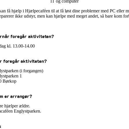
IT og computer
an få hjælp i Hjælpecaféen til at få løst dine problemer med PC eller m
eparerer ikke udstyr, men kan hjælpe med meget andet, så bare kom fo
rnår foregår aktiviteten?
dag kl. 13.00-14.00
r foregår aktiviteten?
ystparken (i forgangen)
ystparken 1
0 Børkop
m er arrangør?
e hjælper ældre.
acaféen Englystparken.
s