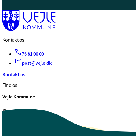
Kontakt os
76 81 00 00
post@vejle.dk
Kontakt os
Find os
Vejle Kommune
Skolegade 1
7100 Vejle
CVR. 29 18 99 00
Se også