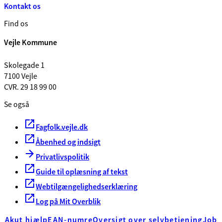
Kontakt os
Find os
Vejle Kommune
Skolegade 1
7100 Vejle
CVR. 29 18 99 00
Se også
Fagfolk.vejle.dk
Åbenhed og indsigt
Privatlivspolitik
Guide til oplæsning af tekst
Webtilgængelighedserklæring
Log på Mit Overblik
Akut hjælp
EAN-numre
Oversigt over selvbetjening
Job