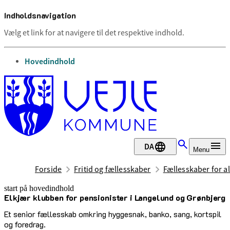
Indholdsnavigation
Vælg et link for at navigere til det respektive indhold.
gå til
Hovedindhold
DA
Menu
Forside
Fritid og fællesskaber
Fællesskaber for al
start på hovedindhold
Elkjær klubben for pensionister i Langelund og Grønbjerg
senest opdateret 3. juli 2026
Et senior fællesskab omkring hyggesnak, banko, sang, kortspil
og foredrag.