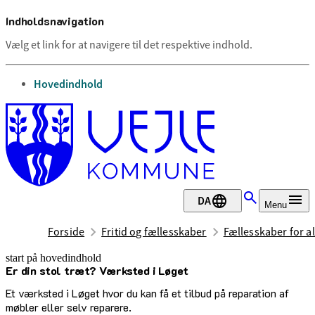
Indholdsnavigation
Vælg et link for at navigere til det respektive indhold.
gå til
Hovedindhold
DA
Menu
Forside
Fritid og fællesskaber
Fællesskaber for al
start på hovedindhold
Er din stol træt? Værksted i Løget
senest opdateret 3. juli 2026
Et værksted i Løget hvor du kan få et tilbud på reparation af
møbler eller selv reparere.