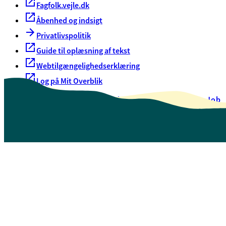
Fagfolk.vejle.dk
Åbenhed og indsigt
Privatlivspolitik
Guide til oplæsning af tekst
Webtilgængelighedserklæring
Log på Mit Overblik
Akut hjælp
EAN-numre
Oversigt over selvbetjening
Job
Presse