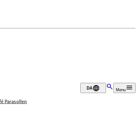
DA
Menu
afé Parasollen