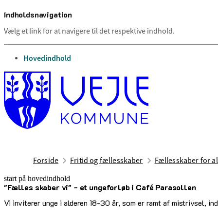
Indholdsnavigation
Vælg et link for at navigere til det respektive indhold.
gå til
Hovedindhold
Forside
Fritid og fællesskaber
Fællesskaber for al
start på hovedindhold
"Fælles skaber vi" - et ungeforløb i Café Parasollen
senest opdateret 12. maj 2026
Vi inviterer unge i alderen 18-30 år, som er ramt af mistrivsel, in