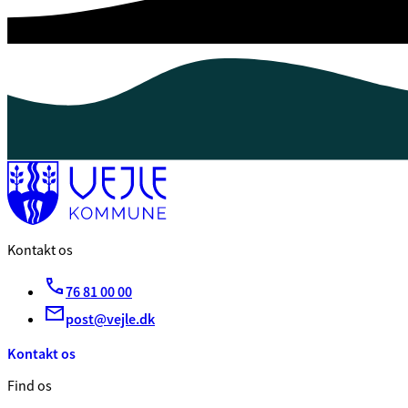
Kontakt os
76 81 00 00
post@vejle.dk
Kontakt os
Find os