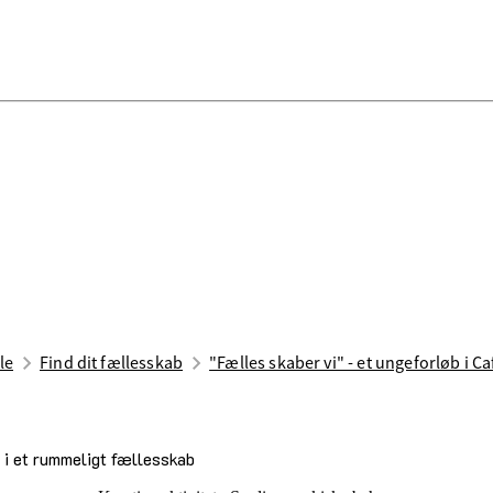
le
Find dit fællesskab
"Fælles skaber vi" - et ungeforløb i C
d i et rummeligt fællesskab