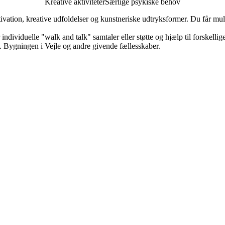
Kreative aktiviteter
Særlige psykiske behov
ation, kreative udfoldelser og kunstneriske udtryksformer. Du får mulig
r individuelle "walk and talk" samtaler eller støtte og hjælp til forskellig
a. Bygningen i Vejle og andre givende fællesskaber.