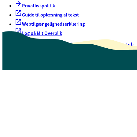
Privatlivspolitik
Guide til oplæsning af tekst
Webtilgængelighedserklæring
Log på Mit Overblik
Akut hjælp
EAN-numre
Oversigt over selvbetjening
Job
Presse