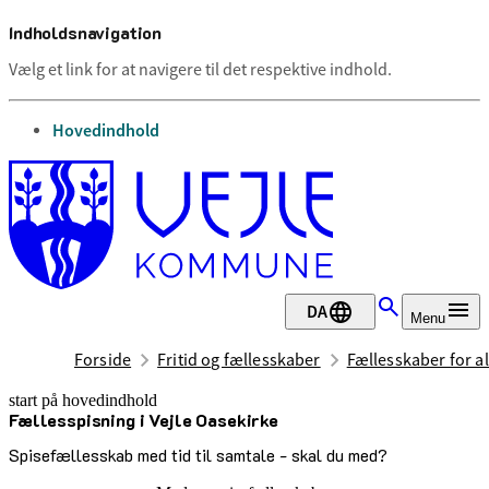
Indholdsnavigation
Vælg et link for at navigere til det respektive indhold.
gå til
Hovedindhold
DA
Menu
Forside
Fritid og fællesskaber
Fællesskaber for al
start på hovedindhold
Fællesspisning i Vejle Oasekirke
senest opdateret 12. maj 2026
Spisefællesskab med tid til samtale - skal du med?