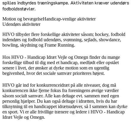
spilles indbyrdes træningskampe. Aktiviteten kræver udendørs
fodboldsstøvler.
Motion og bevægelse
Handicap-venlige aktiviteter
Udendørs aktiviteter
HIVO tilbyder flere forskellige aktiviteter såsom; hockey, fodbold
indendørs og fodbold udendørs, svømning, sejlads, showdance,
bowling, skydning og Frame Running.
Hos HIVO - Handicap Idræt Vejle og Omegn finder du mange
forskellige tilbud til dig med et handicap, medfødt eller opstået
senere i livet, der ønsker at dyrke motion som en ugentlig
begivenhed, hvor det sociale samvær prioriteres højest.
HIVO går ind for konkurrenceidræt på alle niveauer, dog må
konkurrencen ikke fjerne fokus fra foreningens øvrige værdier
såsom socialt samvær. Alle kan deltage evt. sammen med egen
personlig hjælper. Du kan også deltage i idrætten, hvis du har
tilknytning til en handicappet idrætsudøver, så I sammen kan dyrke
en sport. Vi er alle frivillige trænere og ledere i HIVO - Handicap
Idræt Vejle og Omegn.