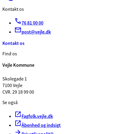
Kontakt os
76 81 00 00
post@vejle.dk
Kontakt os
Find os
Vejle Kommune
Skolegade 1
7100 Vejle
CVR. 29 18 99 00
Se også
Fagfolk.vejle.dk
Åbenhed og indsigt