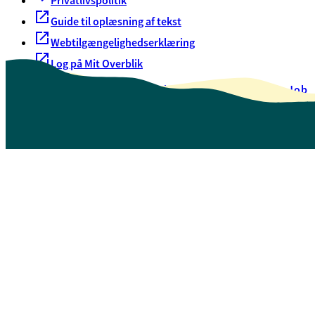
Privatlivspolitik
Guide til oplæsning af tekst
Webtilgængelighedserklæring
Log på Mit Overblik
Akut hjælp
EAN-numre
Oversigt over selvbetjening
Job
Presse