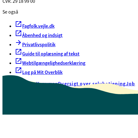
CVR. 29 18 99 00
Se også
Fagfolk.vejle.dk
Åbenhed og indsigt
Privatlivspolitik
Guide til oplæsning af tekst
Webtilgængelighedserklæring
Log på Mit Overblik
Akut hjælp
EAN-numre
Oversigt over selvbetjening
Job
Presse