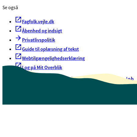
Se også
Fagfolk.vejle.dk
Åbenhed og indsigt
Privatlivspolitik
Guide til oplæsning af tekst
Webtilgængelighedserklæring
Log på Mit Overblik
Akut hjælp
EAN-numre
Oversigt over selvbetjening
Job
Presse