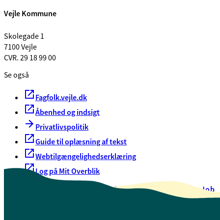
Vejle Kommune
Skolegade 1
7100 Vejle
CVR. 29 18 99 00
Se også
Fagfolk.vejle.dk
Åbenhed og indsigt
Privatlivspolitik
Guide til oplæsning af tekst
Webtilgængelighedserklæring
Log på Mit Overblik
Akut hjælp
EAN-numre
Oversigt over selvbetjening
Job
Presse