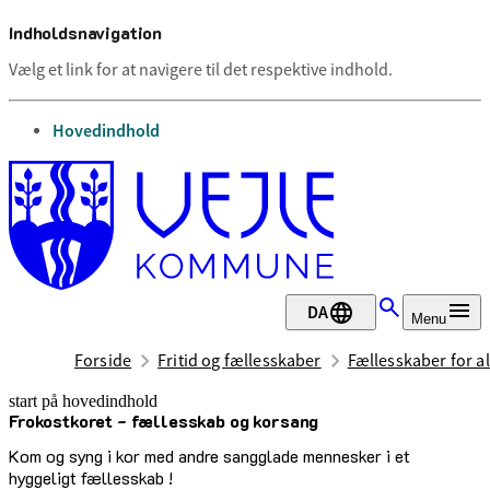
Indholdsnavigation
Vælg et link for at navigere til det respektive indhold.
gå til
Hovedindhold
DA
Menu
Forside
Fritid og fællesskaber
Fællesskaber for al
start på hovedindhold
Frokostkoret - fællesskab og korsang
senest opdateret 3. juli 2026
Kom og syng i kor med andre sangglade mennesker i et
hyggeligt fællesskab !