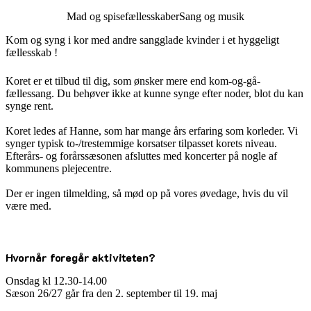
Mad og spisefællesskaber
Sang og musik
Kom og syng i kor med andre sangglade kvinder i et hyggeligt
fællesskab !
Koret er et tilbud til dig, som ønsker mere end kom-og-gå-
fællessang. Du behøver ikke at kunne synge efter noder, blot du kan
synge rent.
Koret ledes af Hanne, som har mange års erfaring som korleder. Vi
synger typisk to-/trestemmige korsatser tilpasset korets niveau.
Efterårs- og forårssæsonen afsluttes med koncerter på nogle af
kommunens plejecentre.
Der er ingen tilmelding, så mød op på vores øvedage, hvis du vil
være med.
Hvornår foregår aktiviteten?
Onsdag kl 12.30-14.00
Sæson 26/27 går fra den 2. september til 19. maj