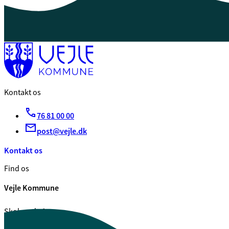
Kontakt os
76 81 00 00
post@vejle.dk
Kontakt os
Find os
Vejle Kommune
Skolegade 1
7100 Vejle