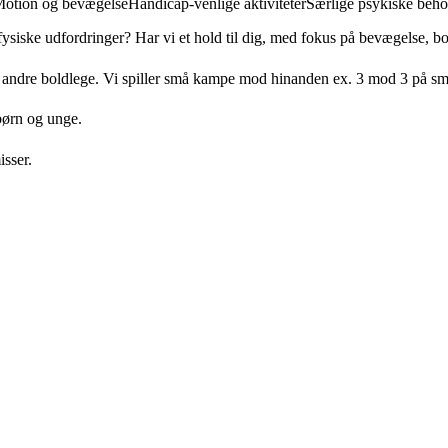
otion og bevægelse
Handicap-venlige aktiviteter
Særlige psykiske beh
 fysiske udfordringer? Har vi et hold til dig, med fokus på bevægelse, b
og andre boldlege. Vi spiller små kampe mod hinanden ex. 3 mod 3 på små
børn og unge.
sser.