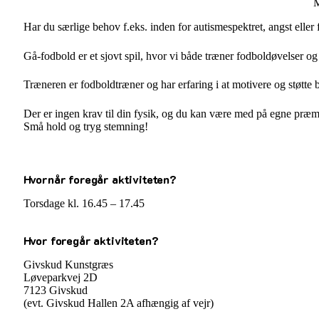
M
Har du særlige behov f.eks. inden for autismespektret, angst eller
Gå-fodbold er et sjovt spil, hvor vi både træner fodboldøvelser 
Træneren er fodboldtræner og har erfaring i at motivere og støtte 
Der er ingen krav til din fysik, og du kan være med på egne præmi
Små hold og tryg stemning!
Hvornår foregår aktiviteten?
Torsdage kl. 16.45 – 17.45
Hvor foregår aktiviteten?
Givskud Kunstgræs
Løveparkvej 2D
7123 Givskud
(evt. Givskud Hallen 2A afhængig af vejr)