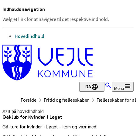
Indholdsnavigation
Vælg et link for at navigere til det respektive indhold.
gå til
Hovedindhold
DA
Menu
Forside
Fritid og fællesskaber
Fællesskaber for al
start på hovedindhold
Gåklub for Kvinder i Løget
senest opdateret 3. juli 2026
Gå-ture for kvinder i Løget - kom og vær med!