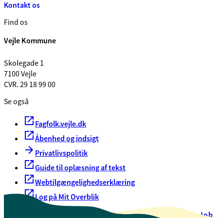
Kontakt os
Find os
Vejle Kommune
Skolegade 1
7100 Vejle
CVR. 29 18 99 00
Se også
Fagfolk.vejle.dk
Åbenhed og indsigt
Privatlivspolitik
Guide til oplæsning af tekst
Webtilgængelighedserklæring
Log på Mit Overblik
Akut hjælp
EAN-numre
Oversigt over selvbetjening
Job