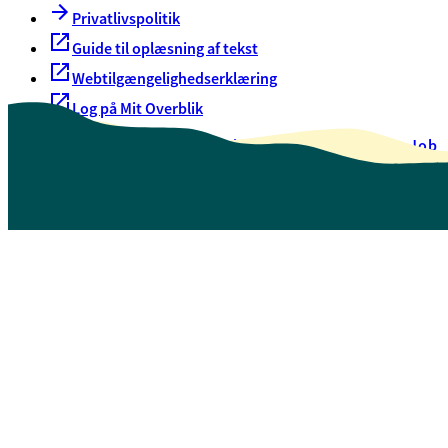
Privatlivspolitik
Guide til oplæsning af tekst
Webtilgængelighedserklæring
Log på Mit Overblik
Akut hjælp
EAN-numre
Oversigt over selvbetjening
Job
Presse