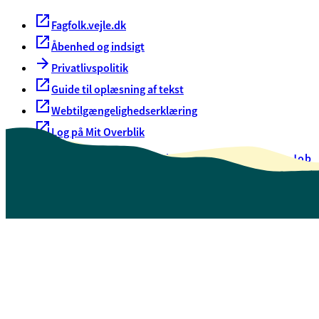
Fagfolk.vejle.dk
Åbenhed og indsigt
Privatlivspolitik
Guide til oplæsning af tekst
Webtilgængelighedserklæring
Log på Mit Overblik
Akut hjælp
EAN-numre
Oversigt over selvbetjening
Job
Presse