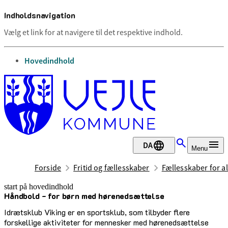
Indholdsnavigation
Vælg et link for at navigere til det respektive indhold.
gå til
Hovedindhold
DA
Menu
Forside
Fritid og fællesskaber
Fællesskaber for al
start på hovedindhold
Håndbold - for børn med høre­nedsættelse
senest opdateret 12. maj 2026
Idrætsklub Viking er en sportsklub, som tilbyder flere
forskellige aktiviteter for mennesker med hørenedsættelse