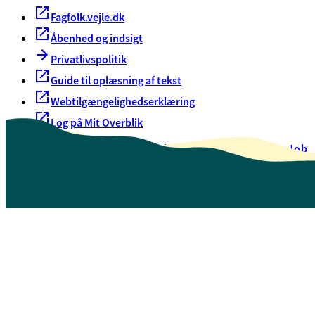
Fagfolk.vejle.dk
Åbenhed og indsigt
Privatlivspolitik
Guide til oplæsning af tekst
Webtilgængelighedserklæring
Log på Mit Overblik
Akut hjælp
EAN-numre
Oversigt over selvbetjening
Job
Presse