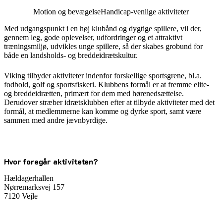
Motion og bevægelse
Handicap-venlige aktiviteter
Med udgangspunkt i en høj klubånd og dygtige spillere, vil der,
gennem leg, gode oplevelser, udfordringer og et attraktivt
træningsmiljø, udvikles unge spillere, så der skabes grobund for
både en landsholds- og breddeidrætskultur.
Viking tilbyder aktiviteter indenfor forskellige sportsgrene, bl.a.
fodbold, golf og sportsfiskeri. Klubbens formål er at fremme elite-
og breddeidrætten, primært for dem med hørenedsættelse.
Derudover stræber idrætsklubben efter at tilbyde aktiviteter med det
formål, at medlemmerne kan komme og dyrke sport, samt være
sammen med andre jævnbyrdige.
Hvor foregår aktiviteten?
Hældagerhallen
Nørremarksvej 157
7120 Vejle