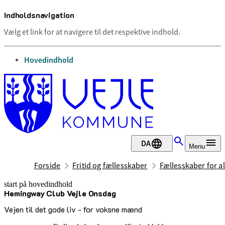
Indholdsnavigation
Vælg et link for at navigere til det respektive indhold.
gå til
Hovedindhold
DA
Menu
Forside
Fritid og fællesskaber
Fællesskaber for al
start på hovedindhold
Hemingway Club Vejle Onsdag
senest opdateret 3. juli 2026
Vejen til det gode liv - for voksne mænd