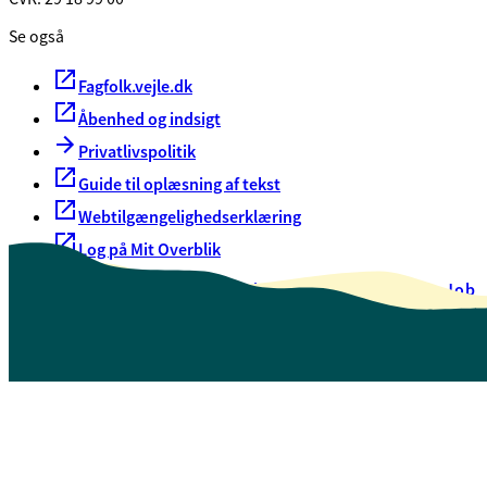
Se også
Fagfolk.vejle.dk
Åbenhed og indsigt
Privatlivspolitik
Guide til oplæsning af tekst
Webtilgængelighedserklæring
Log på Mit Overblik
Akut hjælp
EAN-numre
Oversigt over selvbetjening
Job
Presse