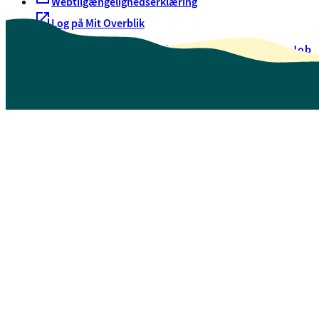
Webtilgængelighedserklæring
Log på Mit Overblik
Akut hjælp
EAN-numre
Oversigt over selvbetjening
Job
Presse