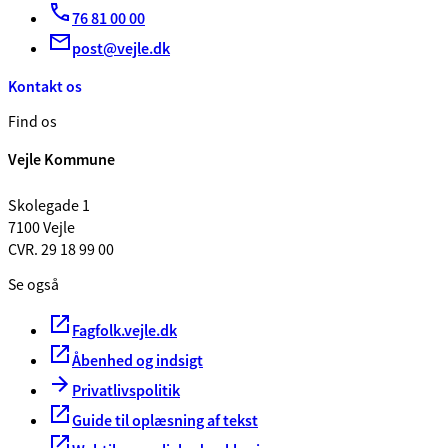
76 81 00 00
post@vejle.dk
Kontakt os
Find os
Vejle Kommune
Skolegade 1
7100 Vejle
CVR. 29 18 99 00
Se også
Fagfolk.vejle.dk
Åbenhed og indsigt
Privatlivspolitik
Guide til oplæsning af tekst